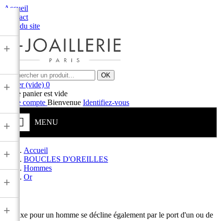
Accueil
Contact
Plan du site
+
OK
Panier
(vide)
0
+
Votre panier est vide
Votre compte
Bienvenue
Identifiez-vous
MENU
+
Accueil
+
BOUCLES D'OREILLES
Hommes
Or
+
Or
+
Le luxe pour un homme se décline également par le port d'un ou de