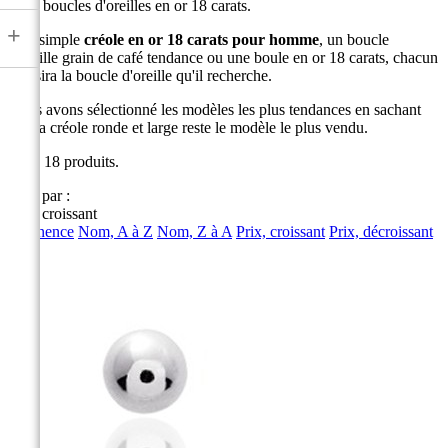
deux boucles d'oreilles en or 18 carats.
+
Une simple
créole en or 18 carats pour homme
, un boucle
d'oreille grain de café tendance ou une boule en or 18 carats, chacun
choisira la boucle d'oreille qu'il recherche.
Nous avons sélectionné les modèles les plus tendances en sachant
que la créole ronde et large reste le modèle le plus vendu.
Il y a 18 produits.
Trier par :
Prix, croissant
Pertinence
Nom, A à Z
Nom, Z à A
Prix, croissant
Prix, décroissant