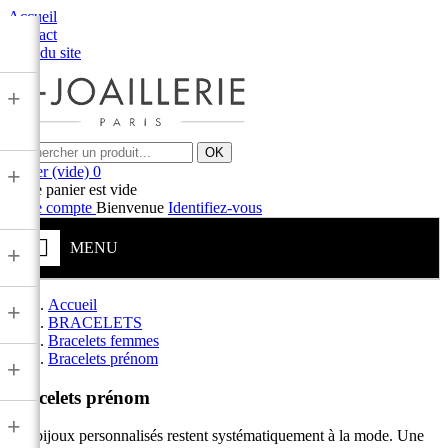
Accueil
Contact
Plan du site
+
OK
Panier
(vide)
0
+
Votre panier est vide
Votre compte
Bienvenue
Identifiez-vous
MENU
+
Accueil
+
BRACELETS
Bracelets femmes
Bracelets prénom
+
Bracelets prénom
+
Les bijoux personnalisés restent systématiquement à la mode. Une