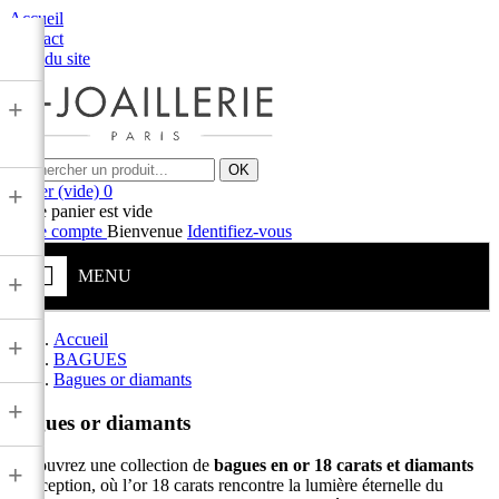
Accueil
Contact
Plan du site
+
OK
Panier
(vide)
0
+
Votre panier est vide
Votre compte
Bienvenue
Identifiez-vous
MENU
+
Accueil
+
BAGUES
Bagues or diamants
+
Bagues or diamants
Découvrez une collection de
bagues en or 18 carats et diamants
+
d’exception, où l’or 18 carats rencontre la lumière éternelle du