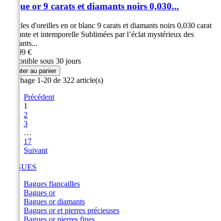
Bague or 9 carats et diamants noirs 0,030...
Boucles d'oreilles en or blanc 9 carats et diamants noirs 0,030 carat
Élégante et intemporelle Sublimées par l’éclat mystérieux des
diamants...
319,99 €
Disponible sous 30 jours
Ajouter au panier
Affichage 1-20 de 322 article(s)
Précédent
1
2
3
…
17
Suivant
BAGUES
Bagues fiançailles
Bagues or
Bagues or diamants
Bagues or et pierres précieuses
Bagues or pierres fines