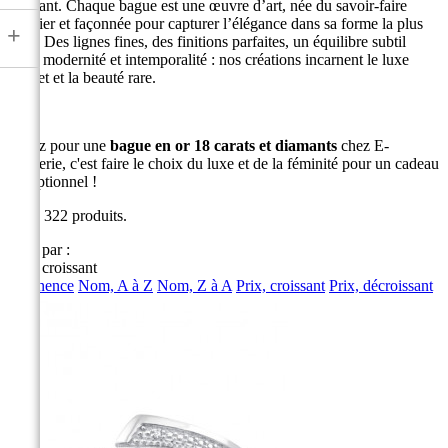
diamant. Chaque bague est une œuvre d’art, née du savoir-faire
joaillier et façonnée pour capturer l’élégance dans sa forme la plus
+
pure. Des lignes fines, des finitions parfaites, un équilibre subtil
entre modernité et intemporalité : nos créations incarnent le luxe
discret et la beauté rare.
Optez pour une
bague en or 18 carats et diamants
chez E-
joaillerie, c'est faire le choix du luxe et de la féminité pour un cadeau
exceptionnel !
Il y a 322 produits.
Trier par :
Prix, croissant
Pertinence
Nom, A à Z
Nom, Z à A
Prix, croissant
Prix, décroissant