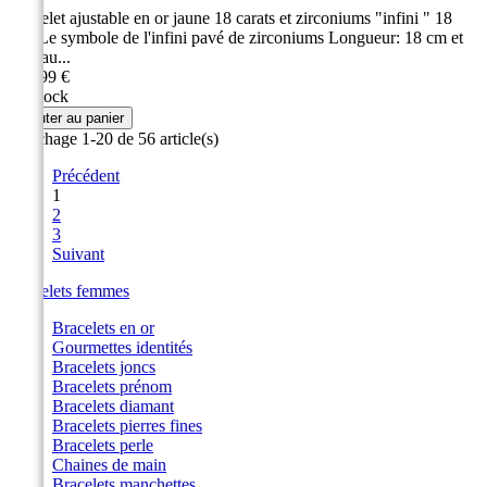
Bracelet ajustable en or jaune 18 carats et zirconiums "infini " 18
cm. Le symbole de l'infini pavé de zirconiums Longueur: 18 cm et
anneau...
339,99 €
En stock
Ajouter au panier
Affichage 1-20 de 56 article(s)
Précédent
1
2
3
Suivant
Bracelets femmes
Bracelets en or
Gourmettes identités
Bracelets joncs
Bracelets prénom
Bracelets diamant
Bracelets pierres fines
Bracelets perle
Chaines de main
Bracelets manchettes