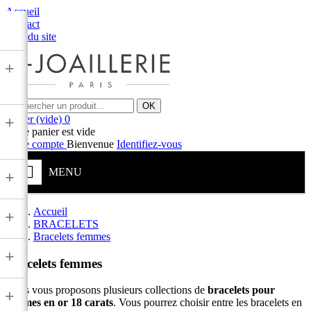
Accueil
Contact
Plan du site
+
OK
Panier
(vide)
0
+
Votre panier est vide
Votre compte
Bienvenue
Identifiez-vous
MENU
+
Accueil
+
BRACELETS
Bracelets femmes
+
Bracelets femmes
Nous vous proposons plusieurs collections de
bracelets pour
+
femmes en or 18 carats
. Vous pourrez choisir entre les bracelets en