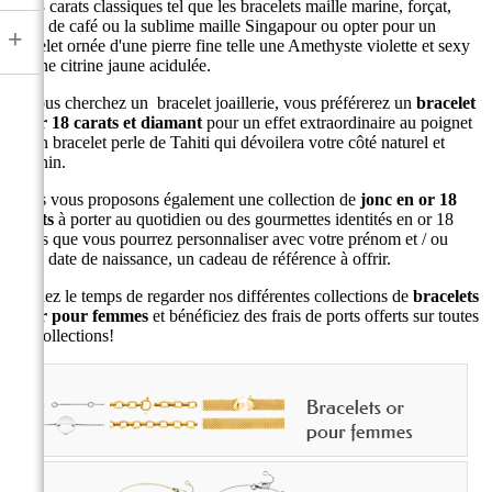
or 18 carats classiques tel que les bracelets maille marine, forçat,
grain de café ou la sublime maille Singapour ou opter pour un
+
bracelet ornée d'une pierre fine telle une Amethyste violette et sexy
ou une citrine jaune acidulée.
Si vous cherchez un bracelet joaillerie, vous préférerez un
bracelet
en or 18 carats et diamant
pour un effet extraordinaire au poignet
ou un bracelet perle de Tahiti qui dévoilera votre côté naturel et
féminin.
Nous vous proposons également une collection de
jonc en or 18
carats
à porter au quotidien ou des gourmettes identités en or 18
carats que vous pourrez personnaliser avec votre prénom et / ou
votre date de naissance, un cadeau de référence à offrir.
Prenez le temps de regarder nos différentes collections de
bracelets
en or pour femmes
et bénéficiez des frais de ports offerts sur toutes
ces collections!