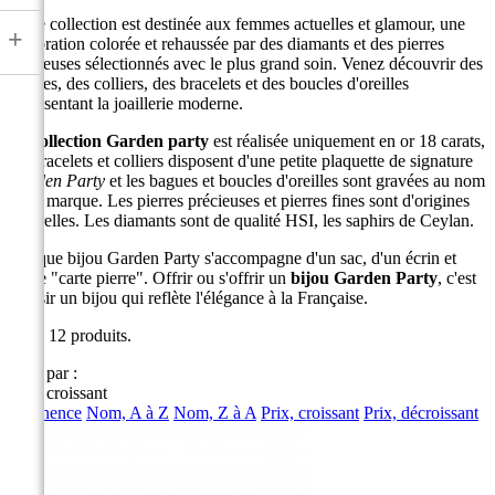
Cette collection est destinée aux femmes actuelles et glamour, une
+
célébration colorée et rehaussée par des diamants et des pierres
précieuses sélectionnés avec le plus grand soin. Venez découvrir des
bagues, des colliers, des bracelets et des boucles d'oreilles
représentant la joaillerie moderne.
La
collection Garden party
est réalisée uniquement en or 18 carats,
les bracelets et colliers disposent d'une petite plaquette de signature
Garden Party
et les bagues et boucles d'oreilles sont gravées au nom
de la marque. Les pierres précieuses et pierres fines sont d'origines
naturelles. Les diamants sont de qualité HSI, les saphirs de Ceylan.
Chaque bijou Garden Party s'accompagne d'un sac, d'un écrin et
d'une "carte pierre". Offrir ou s'offrir un
bijou Garden Party
, c'est
choisir un bijou qui reflète l'élégance à la Française.
Il y a 12 produits.
Trier par :
Prix, croissant
Pertinence
Nom, A à Z
Nom, Z à A
Prix, croissant
Prix, décroissant