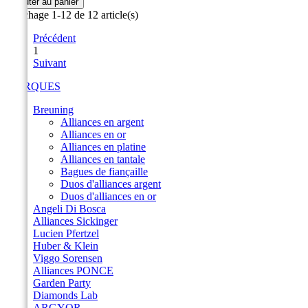
Ajouter au panier
Affichage 1-12 de 12 article(s)
Précédent
1
Suivant
MARQUES
Breuning
Alliances en argent
Alliances en or
Alliances en platine
Alliances en tantale
Bagues de fiançaille
Duos d'alliances argent
Duos d'alliances en or
Angeli Di Bosca
Alliances Sickinger
Lucien Pfertzel
Huber & Klein
Viggo Sorensen
Alliances PONCE
Garden Party
Diamonds Lab
ARGYOR