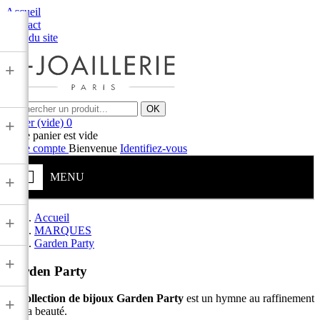
Accueil
Contact
Plan du site
+
OK
Panier
(vide)
0
+
Votre panier est vide
Votre compte
Bienvenue
Identifiez-vous
MENU
+
Accueil
+
MARQUES
Garden Party
+
Garden Party
La
collection de bijoux Garden Party
est un hymne au raffinement
+
et à la beauté.