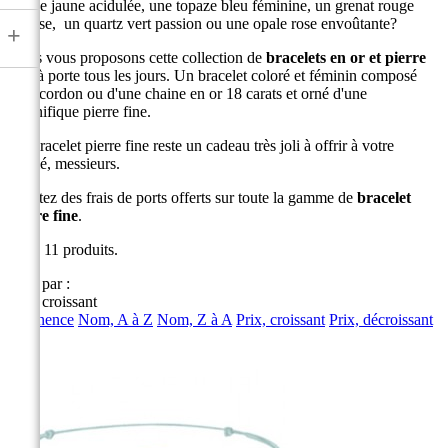
citrine jaune acidulée, une topaze bleu féminine, un grenat rouge
intense, un quartz vert passion ou une opale rose envoûtante?
+
Nous vous proposons cette collection de
bracelets en or et pierre
fine
à porte tous les jours. Un bracelet coloré et féminin composé
d'un cordon ou d'une chaine en or 18 carats et orné d'une
magnifique pierre fine.
Un bracelet pierre fine reste un cadeau très joli à offrir à votre
moitié, messieurs.
Profitez des frais de ports offerts sur toute la gamme de
bracelet
pierre fine
.
Il y a 11 produits.
Trier par :
Prix, croissant
Pertinence
Nom, A à Z
Nom, Z à A
Prix, croissant
Prix, décroissant