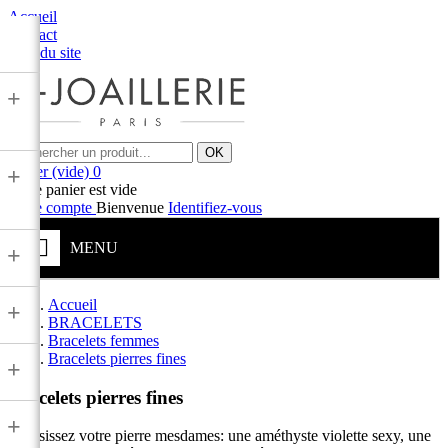
Accueil
Contact
Plan du site
+
OK
Panier
(vide)
0
+
Votre panier est vide
Votre compte
Bienvenue
Identifiez-vous
MENU
+
Accueil
+
BRACELETS
Bracelets femmes
Bracelets pierres fines
+
Bracelets pierres fines
+
Choisissez votre pierre mesdames: une améthyste violette sexy, une