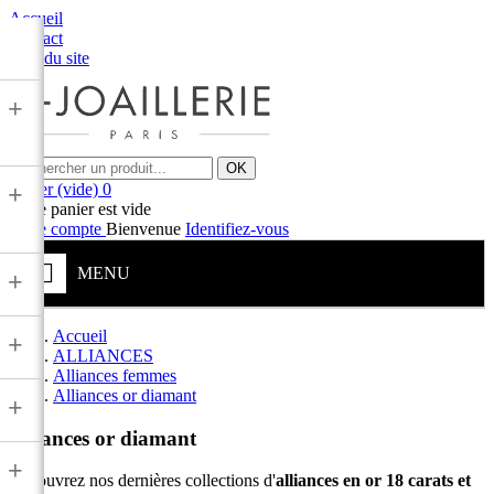
Accueil
Contact
Plan du site
+
OK
Panier
(vide)
0
+
Votre panier est vide
Votre compte
Bienvenue
Identifiez-vous
MENU
+
Accueil
+
ALLIANCES
Alliances femmes
Alliances or diamant
+
Alliances or diamant
+
Découvrez nos dernières collections d'
alliances en or 18 carats et