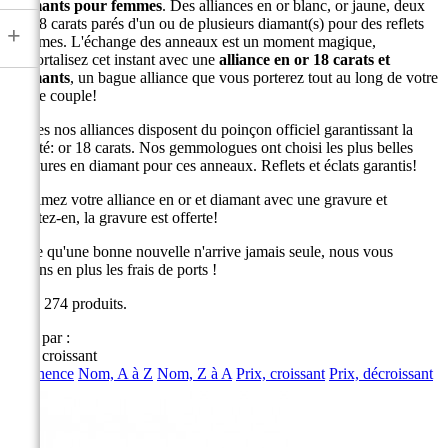
diamants pour femmes
. Des alliances en or blanc, or jaune, deux
ors 18 carats parés d'un ou de plusieurs diamant(s) pour des reflets
+
sublimes. L'échange des anneaux est un moment magique,
immortalisez cet instant avec une
alliance en or 18 carats et
diamants
, un bague alliance que vous porterez tout au long de votre
vie de couple!
Toutes nos alliances disposent du poinçon officiel garantissant la
qualité: or 18 carats. Nos gemmologues ont choisi les plus belles
montures en diamant pour ces anneaux. Reflets et éclats garantis!
Sublimez votre alliance en or et diamant avec une gravure et
profitez-en, la gravure est offerte!
Parce qu'une bonne nouvelle n'arrive jamais seule, nous vous
offrons en plus les frais de ports !
Il y a 274 produits.
Trier par :
Prix, croissant
Pertinence
Nom, A à Z
Nom, Z à A
Prix, croissant
Prix, décroissant