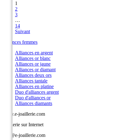
1
2
3
…
14
Suivant
Alliances femmes
Alliances en argent
Alliances or blanc
Alliances or jaune
Alliances or diamant
Alliances deux ors
Alliances tantale
Alliances en platine
Duo d'alliances argent
Duo d'alliances or
Alliances diamants
www.e-joaillerie.com
Joaillerie sur Internet
info@e-joaillerie.com