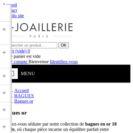
Accueil
Contact
Plan du site
+
OK
Panier
(vide)
0
+
Votre panier est vide
Votre compte
Bienvenue
Identifiez-vous
MENU
+
Accueil
+
BAGUES
Bagues or
+
Bagues or
Laissez-vous séduire par notre collection de
bagues en or 18
+
carats
, où chaque pièce incarne un équilibre parfait entre