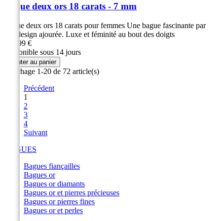
Bague deux ors 18 carats - 7 mm
Bague deux ors 18 carats pour femmes Une bague fascinante par
son design ajourée. Luxe et féminité au bout des doigts
379,99 €
Disponible sous 14 jours
Ajouter au panier
Affichage 1-20 de 72 article(s)
Précédent
1
2
3
4
Suivant
BAGUES
Bagues fiançailles
Bagues or
Bagues or diamants
Bagues or et pierres précieuses
Bagues or pierres fines
Bagues or et perles