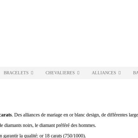
BRACELETS
CHEVALIERES
ALLIANCES
B
carats
. Des alliances de mariage en or blanc design, de différentes larg
t de diamants noirs, le diamant préféré des hommes.
 garantir la qualité: or 18 carats (750/1000).