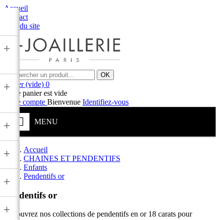
Accueil
Contact
Plan du site
+
OK
Panier
(vide)
0
+
Votre panier est vide
Votre compte
Bienvenue
Identifiez-vous
MENU
+
Accueil
+
CHAINES ET PENDENTIFS
Enfants
Pendentifs or
+
Pendentifs or
+
Découvrez nos collections de pendentifs en or 18 carats pour