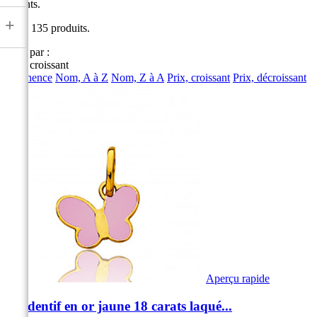
enfants.
+
Il y a 135 produits.
Trier par :
Prix, croissant
Pertinence
Nom, A à Z
Nom, Z à A
Prix, croissant
Prix, décroissant
Aperçu rapide
Pendentif en or jaune 18 carats laqué...