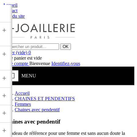
Accueil
Contact
Plan du site
+
OK
Panier
(vide)
0
+
Votre panier est vide
Votre compte
Bienvenue
Identifiez-vous
MENU
+
Accueil
+
CHAINES ET PENDENTIFS
Femmes
Chaines avec pendentif
+
Chaines avec pendentif
+
Le cadeau de référence pour une femme est sans aucun doute la