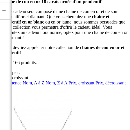
chaine de cou en or 18 carats ornée d'un pendentif
.
+
Votre cadeau sera composé d'une chaine de cou en or et de son
pendentif or et diamant. Que vous cherchiez une
chaine et
pendentif en or blanc
ou en or jaune, nous sommes persuadés que
notre collection vous permettra d'offrir le cadeau idéal. Vous
souhaitez un cadeau hors-norme, optez pour une chaine de cou en or
et diamant !
Vous devriez apprécier notre collection de
chaines de cou en or et
pendentif
.
Il y a 166 produits.
Trier par :
Prix, croissant
Pertinence
Nom, A à Z
Nom, Z à A
Prix, croissant
Prix, décroissant