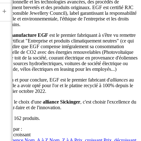
traditionnelle et les technologies avancées, des procédés de
traitement brevetés et des produits originaux. EGF est certifié RJC
+
(Responsible Jewellery Council), label garantissant la responsabilité
sociale et environnementale, l'éthique de l'entreprise et les droits
humains.
La
manufacture EGF
est le premier fabriquant à s'être vu remettre
le certificat "Entreprise et produits climatiquement neutres" (ce qui
veut dire que EGF compense intégralement sa consommation
annuelle de CO2 avec des énergies renouvelables (Photovoltaïque
sur le toit de la société, courant électrique en provenance d'éoliennes
et de sources hydroélectriques, voitures de société électrique ou
hybride, vélos électriques en leasing pour les employés...)
Enfin et pour conclure, EGF est le premier fabricant d'
alliances
au
monde a avoir opté pour l'or et le platine recyclé à 100% depuis le
premier octobre 2022.
Faire le choix d'une
alliance Sickinger
, c'est choisir l'excellence du
savoir-faire et de l'innovation.
Il y a 162 produits.
Trier par :
Prix, croissant
Pertinence
Nom, A à Z
Nom, Z à A
Prix, croissant
Prix, décroissant