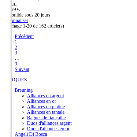
design...
999,99 €
Disponible sous 20 jours
Personnaliser
Affichage 1-20 de 162 article(s)
Précédent
1
2
3
…
9
Suivant
MARQUES
Breuning
Alliances en argent
Alliances en or
Alliances en platine
Alliances en tantale
Bagues de fiançaille
Duos d'alliances argent
Duos d'alliances en or
Angeli Di Bosca