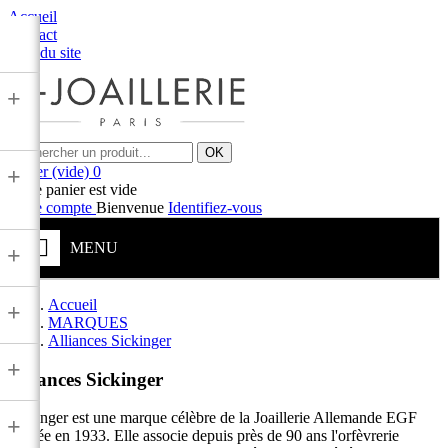
Accueil
Contact
Plan du site
+
OK
Panier
(vide)
0
+
Votre panier est vide
Votre compte
Bienvenue
Identifiez-vous
MENU
+
Accueil
+
MARQUES
Alliances Sickinger
+
Alliances Sickinger
Sickinger est une marque célèbre de la Joaillerie Allemande EGF
+
fondée en 1933. Elle associe depuis près de 90 ans l'orfèvrerie