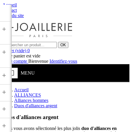
Accueil
Contact
Plan du site
+
OK
Panier
(vide)
0
+
Votre panier est vide
Votre compte
Bienvenue
Identifiez-vous
MENU
+
Accueil
+
ALLIANCES
Alliances hommes
Duos d'alliances argent
+
Duos d'alliances argent
+
Nous vous avons sélectionné les plus jolis
duo d'alliances en