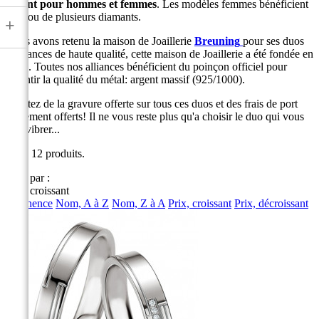
argent pour hommes et femmes
. Les modèles femmes bénéficient
d'un ou de plusieurs diamants.
+
Nous avons retenu la maison de Joaillerie
Breuning
pour ses duos
d'alliances de haute qualité, cette maison de Joaillerie a été fondée en
1927. Toutes nos alliances bénéficient du poinçon officiel pour
garantir la qualité du métal: argent massif (925/1000).
Profitez de la gravure offerte sur tous ces duos et des frais de port
également offerts! Il ne vous reste plus qu'a choisir le duo qui vous
fera vibrer...
Il y a 12 produits.
Trier par :
Prix, croissant
Pertinence
Nom, A à Z
Nom, Z à A
Prix, croissant
Prix, décroissant