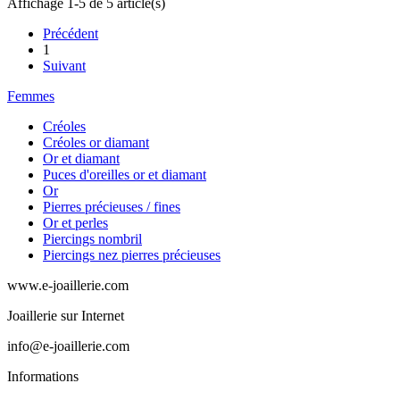
Affichage 1-5 de 5 article(s)
Précédent
1
Suivant
Femmes
Créoles
Créoles or diamant
Or et diamant
Puces d'oreilles or et diamant
Or
Pierres précieuses / fines
Or et perles
Piercings nombril
Piercings nez pierres précieuses
www.e-joaillerie.com
Joaillerie sur Internet
info@e-joaillerie.com
Informations