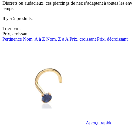
Discrets ou audacieux, ces piercings de nez s’adaptent à toutes les envi
temps.
Il y a 5 produits.
Trier par :
Prix, croissant
Pertinence
Nom, A à Z
Nom, Z à A
Prix, croissant
Prix, décroissant
Aperçu rapide