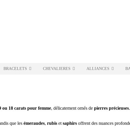
BRACELETS
CHEVALIERES
ALLIANCES
B
 9 ou 18 carats pour femme
, délicatement ornés de
pierres précieuses
andis que les
émeraudes
,
rubis
et
saphirs
offrent des nuances profonde