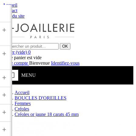
Accueil
Contact
Plan du site
+
OK
Panier
(vide)
0
+
Votre panier est vide
Votre compte
Bienvenue
Identifiez-vous
MENU
+
Accueil
+
BOUCLES D'OREILLES
Femmes
Créoles
+
Créoles or jaune 18 carats 45 mm
+