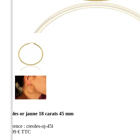
Créoles or jaune 18 carats 45 mm
Référence :
creoles-oj-45l
599,99 €
TTC