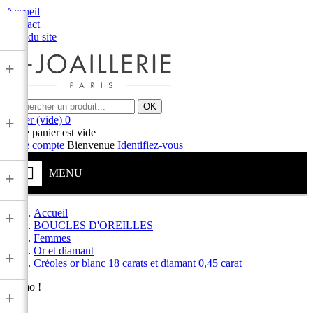
Accueil
Contact
Plan du site
+
OK
Panier
(vide)
0
+
Votre panier est vide
Votre compte
Bienvenue
Identifiez-vous
MENU
+
Accueil
+
BOUCLES D'OREILLES
Femmes
Or et diamant
+
Créoles or blanc 18 carats et diamant 0,45 carat
Promo !
+