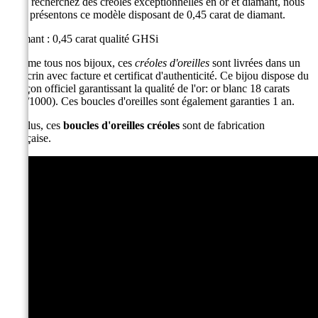
Vous recherchez des créoles exceptionnelles en or et diamant, nous
vous présentons ce modèle disposant de 0,45 carat de diamant.
Diamant : 0,45 carat qualité GHSi
Comme tous nos bijoux, ces
créoles d'oreilles
sont livrées dans un
bel écrin avec facture et certificat d'authenticité. Ce bijou dispose du
poinçon officiel garantissant la qualité de l'or: or blanc 18 carats
(750/1000). Ces boucles d'oreilles sont également garanties 1 an.
De plus, ces
boucles d'oreilles créoles
sont de fabrication
Française.