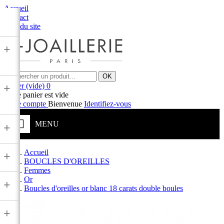
Accueil
Contact
Plan du site
+
OK
Panier
(vide)
0
+
Votre panier est vide
Votre compte
Bienvenue
Identifiez-vous
MENU
+
Accueil
+
BOUCLES D'OREILLES
Femmes
Or
+
Boucles d'oreilles or blanc 18 carats double boules
+