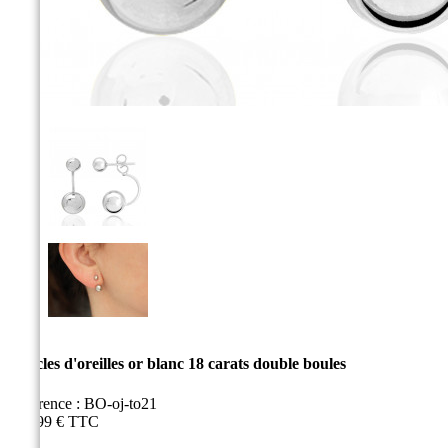
Boucles d'oreilles or blanc 18 carats double boules
Référence :
BO-oj-to21
469,99 €
TTC