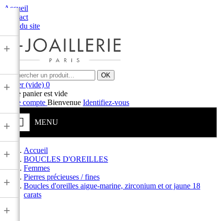
Accueil
Contact
Plan du site
+
OK
Panier
(vide)
0
+
Votre panier est vide
Votre compte
Bienvenue
Identifiez-vous
MENU
+
Accueil
+
BOUCLES D'OREILLES
Femmes
Pierres précieuses / fines
+
Boucles d'oreilles aigue-marine, zirconium et or jaune 18
carats
+