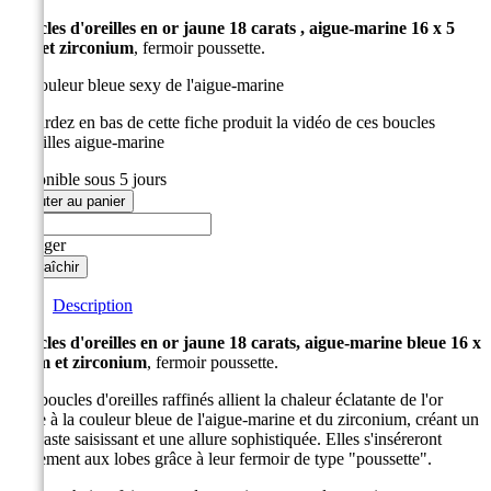
Boucles d'oreilles en or jaune 18 carats , aigue-marine 16 x 5
mm et zirconium
, fermoir poussette.
La couleur bleue sexy de l'aigue-marine
Regardez en bas de cette fiche produit la vidéo de ces boucles
d'oreilles aigue-marine
disponible sous 5 jours
Ajouter au panier
Partager
Description
Boucles d'oreilles en or jaune 18 carats, aigue-marine bleue 16 x
5 mm et zirconium
, fermoir poussette.
Ces boucles d'oreilles raffinés allient la chaleur éclatante de l'or
jaune à la couleur bleue de l'aigue-marine et du zirconium, créant un
contraste saisissant et une allure sophistiquée. Elles s'inséreront
facilement aux lobes grâce à leur fermoir de type "poussette".