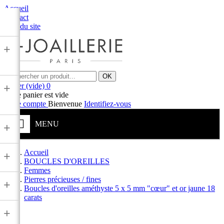
Accueil
Contact
Plan du site
+
OK
Panier
(vide)
0
+
Votre panier est vide
Votre compte
Bienvenue
Identifiez-vous
MENU
+
Accueil
+
BOUCLES D'OREILLES
Femmes
Pierres précieuses / fines
+
Boucles d'oreilles améthyste 5 x 5 mm "cœur" et or jaune 18
carats
+