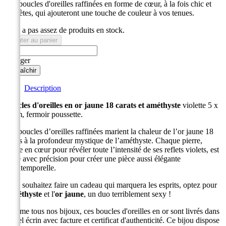
Des boucles d'oreilles raffinées en forme de cœur, à la fois chic et
discrètes, qui ajouteront une touche de couleur à vos tenues.
Il n'y a pas assez de produits en stock.
Ajouter au panier
Partager
Description
Boucles d'oreilles en or jaune 18 carats et améthyste
violette 5 x
5 mm, fermoir poussette.
Ces boucles d’oreilles raffinées marient la chaleur de l’or jaune 18
carats à la profondeur mystique de l’améthyste. Chaque pierre,
taillée en cœur pour révéler toute l’intensité de ses reflets violets, est
sertie avec précision pour créer une pièce aussi élégante
qu’intemporelle.
Vous souhaitez faire un cadeau qui marquera les esprits, optez pour
l'
améthyste
et l'
or jaune
, un duo terriblement sexy !
Comme tous nos bijoux, ces boucles d'oreilles en or sont livrés dans
un bel écrin avec facture et certificat d'authenticité. Ce bijou dispose