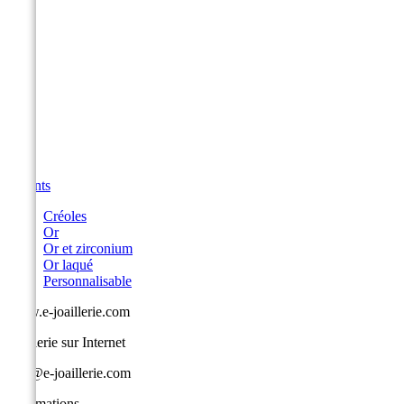
Enfants
Créoles
Or
Or et zirconium
Or laqué
Personnalisable
www.e-joaillerie.com
Joaillerie sur Internet
info@e-joaillerie.com
Informations