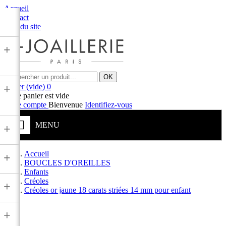
Accueil
Contact
Plan du site
+
OK
Panier
(vide)
0
+
Votre panier est vide
Votre compte
Bienvenue
Identifiez-vous
MENU
+
Accueil
+
BOUCLES D'OREILLES
Enfants
Créoles
+
Créoles or jaune 18 carats striées 14 mm pour enfant
+